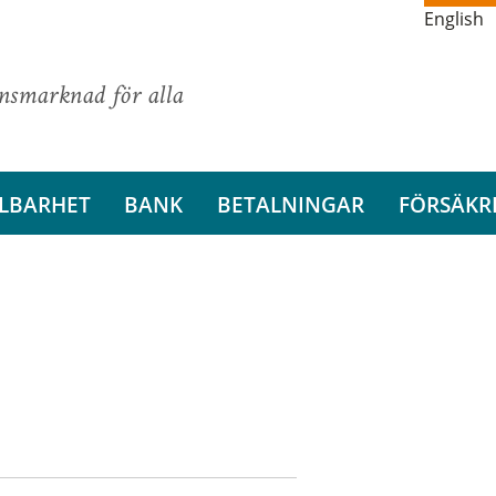
English
ansmarknad för alla
LBARHET
BANK
BETALNINGAR
FÖRSÄKR