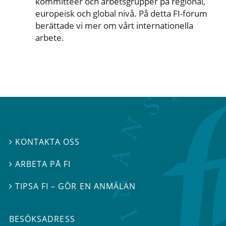
kommittéer och arbetsgrupper på regional,
europeisk och global nivå. På detta FI-forum
berättade vi mer om vårt internationella
arbete.
KONTAKTA OSS

ARBETA PÅ FI

TIPSA FI – GÖR EN ANMÄLAN

BESÖKSADRESS