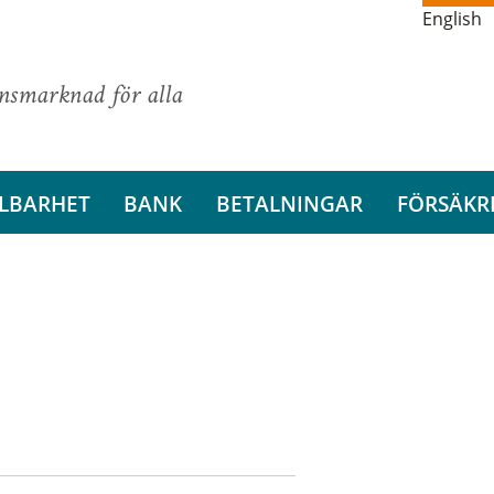
English
ansmarknad för alla
LBARHET
BANK
BETALNINGAR
FÖRSÄKR