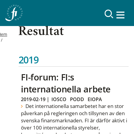
Resultat
Hem
2019
FI-forum: FI:s
internationella arbete
2019-02-19
|
IOSCO
PODD
EIOPA
Det internationella samarbetet har en stor
påverkan på regleringen och tillsynen av den
svenska finansmarknaden. FI är därför aktivt i
över 100 internationella styrelser,