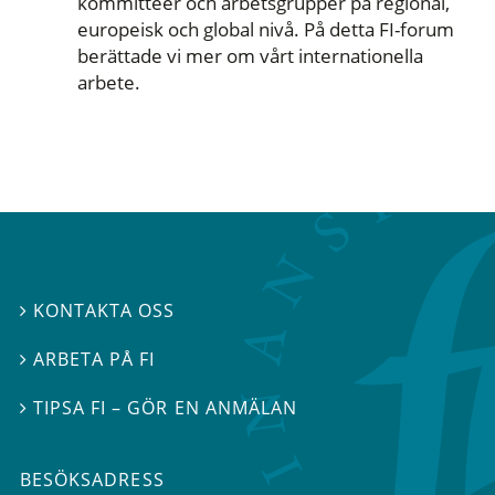
kommittéer och arbetsgrupper på regional,
europeisk och global nivå. På detta FI-forum
berättade vi mer om vårt internationella
arbete.
KONTAKTA OSS

ARBETA PÅ FI

TIPSA FI – GÖR EN ANMÄLAN

BESÖKSADRESS