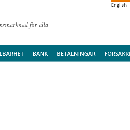
English
ansmarknad för alla
LBARHET
BANK
BETALNINGAR
FÖRSÄKR