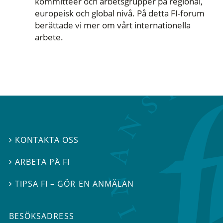
kommittéer och arbetsgrupper på regional,
europeisk och global nivå. På detta FI-forum
berättade vi mer om vårt internationella
arbete.
KONTAKTA OSS

ARBETA PÅ FI

TIPSA FI – GÖR EN ANMÄLAN

BESÖKSADRESS