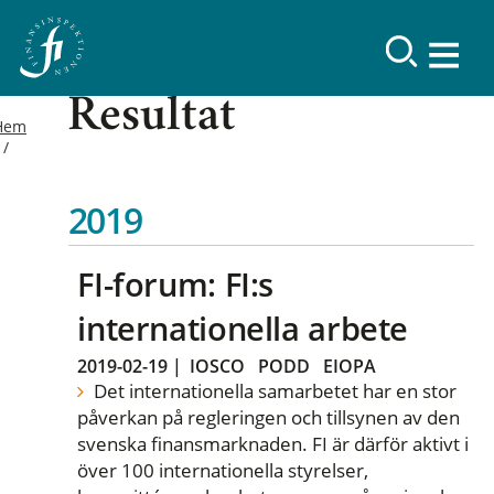
Resultat
Hem
2019
FI-forum: FI:s
internationella arbete
2019-02-19
|
IOSCO
PODD
EIOPA
Det internationella samarbetet har en stor
påverkan på regleringen och tillsynen av den
svenska finansmarknaden. FI är därför aktivt i
över 100 internationella styrelser,