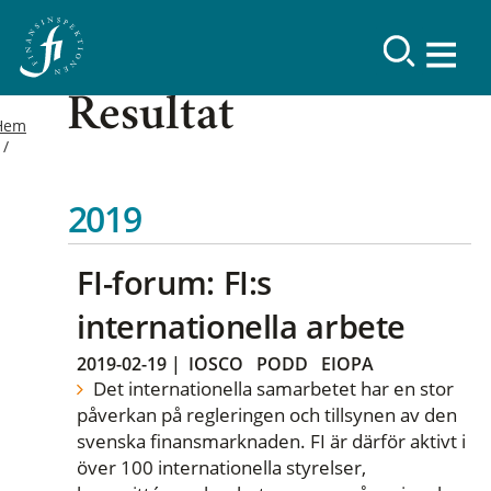
Resultat
Hem
2019
FI-forum: FI:s
internationella arbete
2019-02-19
|
IOSCO
PODD
EIOPA
Det internationella samarbetet har en stor
påverkan på regleringen och tillsynen av den
svenska finansmarknaden. FI är därför aktivt i
över 100 internationella styrelser,