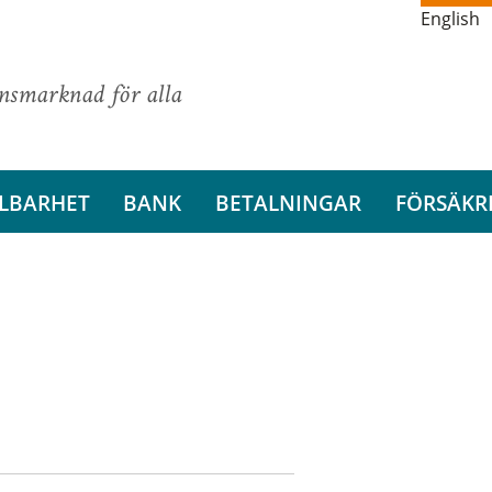
English
ansmarknad för alla
LBARHET
BANK
BETALNINGAR
FÖRSÄKR