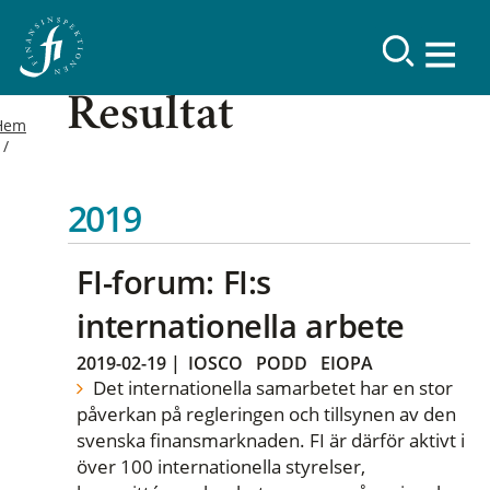
Resultat
Hem
2019
FI-forum: FI:s
internationella arbete
2019-02-19
|
IOSCO
PODD
EIOPA
Det internationella samarbetet har en stor
påverkan på regleringen och tillsynen av den
svenska finansmarknaden. FI är därför aktivt i
över 100 internationella styrelser,