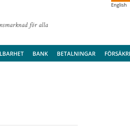
English
ansmarknad för alla
LBARHET
BANK
BETALNINGAR
FÖRSÄKR