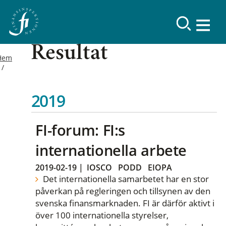
Resultat
Hem
2019
FI-forum: FI:s
internationella arbete
2019-02-19
|
IOSCO
PODD
EIOPA
Det internationella samarbetet har en stor
påverkan på regleringen och tillsynen av den
svenska finansmarknaden. FI är därför aktivt i
över 100 internationella styrelser,