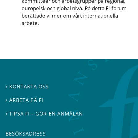
kommittéer och arbetsgrupper på regional,
europeisk och global nivå. På detta FI-forum
berättade vi mer om vårt internationella
arbete.
KONTAKTA OSS

ARBETA PÅ FI

TIPSA FI – GÖR EN ANMÄLAN

BESÖKSADRESS