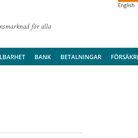
English
ansmarknad för alla
LBARHET
BANK
BETALNINGAR
FÖRSÄKR