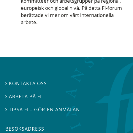
kommittéer och arbetsgrupper på regional,
europeisk och global nivå. På detta FI-forum
berättade vi mer om vårt internationella
arbete.
KONTAKTA OSS

ARBETA PÅ FI

TIPSA FI – GÖR EN ANMÄLAN

BESÖKSADRESS