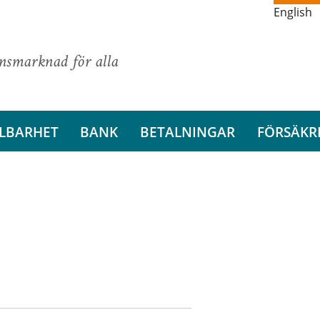
English
ansmarknad för alla
LBARHET
BANK
BETALNINGAR
FÖRSÄKR