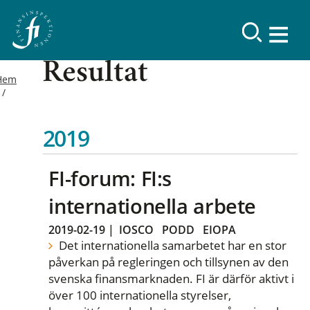
Resultat
Hem
2019
FI-forum: FI:s
internationella arbete
2019-02-19
|
IOSCO
PODD
EIOPA
Det internationella samarbetet har en stor
påverkan på regleringen och tillsynen av den
svenska finansmarknaden. FI är därför aktivt i
över 100 internationella styrelser,