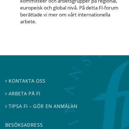
kommittéer och arbetsgrupper på regional,
europeisk och global nivå. På detta FI-forum
berättade vi mer om vårt internationella
arbete.
KONTAKTA OSS

ARBETA PÅ FI

TIPSA FI – GÖR EN ANMÄLAN

BESÖKSADRESS