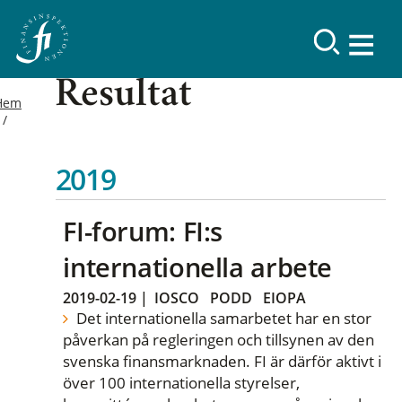
Resultat
Hem
2019
FI-forum: FI:s
internationella arbete
2019-02-19
|
IOSCO
PODD
EIOPA
Det internationella samarbetet har en stor
påverkan på regleringen och tillsynen av den
svenska finansmarknaden. FI är därför aktivt i
över 100 internationella styrelser,