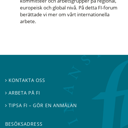
kommittéer och arbetsgrupper på regional,
europeisk och global nivå. På detta FI-forum
berättade vi mer om vårt internationella
arbete.
KONTAKTA OSS

ARBETA PÅ FI

TIPSA FI – GÖR EN ANMÄLAN

BESÖKSADRESS