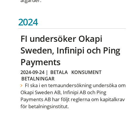
åtgärder.
2024
FI undersöker Okapi
Sweden, Infinipi och Ping
Payments
2024-09-24
|
BETALA
KONSUMENT
BETALNINGAR
FI ska i en temaundersökning undersöka om
Okapi Sweden AB, Infinipi AB och Ping
Payments AB har följt reglerna om kapitalkrav
för betalningsinstitut.