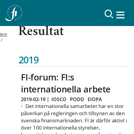
Resultat
Hem
2019
FI-forum: FI:s
internationella arbete
2019-02-19
|
IOSCO
PODD
EIOPA
Det internationella samarbetet har en stor
påverkan på regleringen och tillsynen av den
svenska finansmarknaden. FI är därför aktivt i
över 100 internationella styrelser,