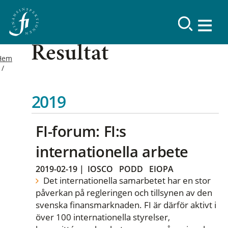
Resultat
Hem
2019
FI-forum: FI:s
internationella arbete
2019-02-19
|
IOSCO
PODD
EIOPA
Det internationella samarbetet har en stor
påverkan på regleringen och tillsynen av den
svenska finansmarknaden. FI är därför aktivt i
över 100 internationella styrelser,