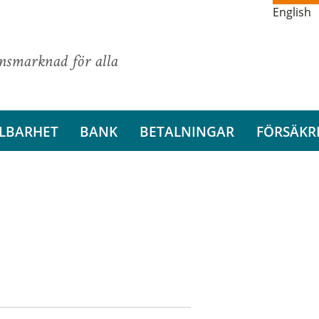
English
ansmarknad för alla
LBARHET
BANK
BETALNINGAR
FÖRSÄKR