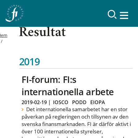
Resultat
Hem
2019
FI-forum: FI:s
internationella arbete
2019-02-19
|
IOSCO
PODD
EIOPA
Det internationella samarbetet har en stor
påverkan på regleringen och tillsynen av den
svenska finansmarknaden. FI är därför aktivt i
över 100 internationella styrelser,