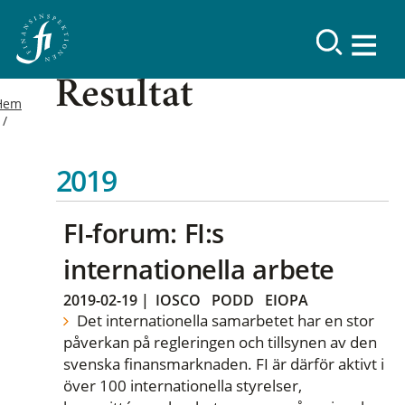
Resultat
Hem
2019
FI-forum: FI:s
internationella arbete
2019-02-19
|
IOSCO
PODD
EIOPA
Det internationella samarbetet har en stor
påverkan på regleringen och tillsynen av den
svenska finansmarknaden. FI är därför aktivt i
över 100 internationella styrelser,