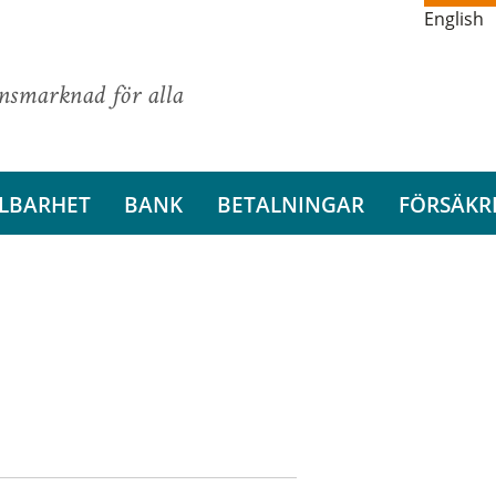
English
ansmarknad för alla
LBARHET
BANK
BETALNINGAR
FÖRSÄKR