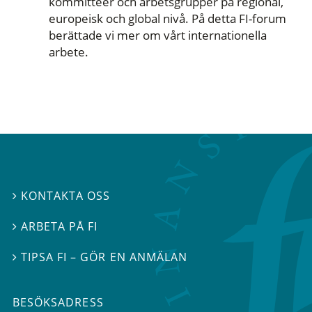
kommittéer och arbetsgrupper på regional,
europeisk och global nivå. På detta FI-forum
berättade vi mer om vårt internationella
arbete.
KONTAKTA OSS

ARBETA PÅ FI

TIPSA FI – GÖR EN ANMÄLAN

BESÖKSADRESS