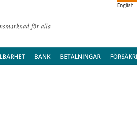
English
ansmarknad för alla
LBARHET
BANK
BETALNINGAR
FÖRSÄKR