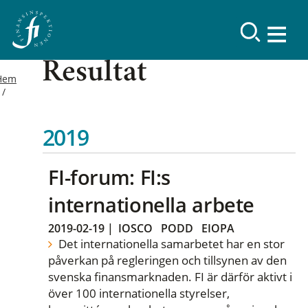
Resultat
Hem
2019
FI-forum: FI:s
internationella arbete
2019-02-19
|
IOSCO
PODD
EIOPA
Det internationella samarbetet har en stor
påverkan på regleringen och tillsynen av den
svenska finansmarknaden. FI är därför aktivt i
över 100 internationella styrelser,