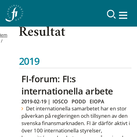
Resultat
Hem
2019
FI-forum: FI:s
internationella arbete
2019-02-19
|
IOSCO
PODD
EIOPA
Det internationella samarbetet har en stor
påverkan på regleringen och tillsynen av den
svenska finansmarknaden. FI är därför aktivt i
över 100 internationella styrelser,