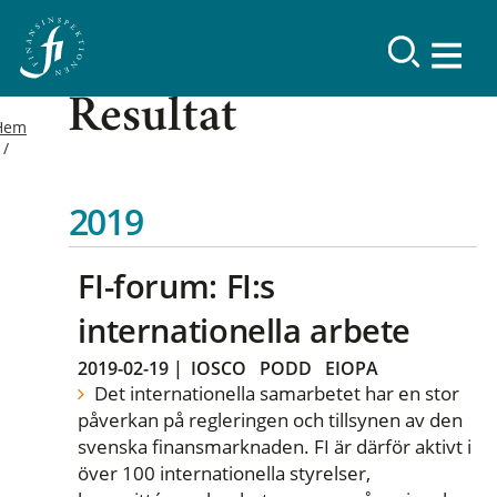
Resultat
Hem
2019
FI-forum: FI:s
internationella arbete
2019-02-19
|
IOSCO
PODD
EIOPA
Det internationella samarbetet har en stor
påverkan på regleringen och tillsynen av den
svenska finansmarknaden. FI är därför aktivt i
över 100 internationella styrelser,