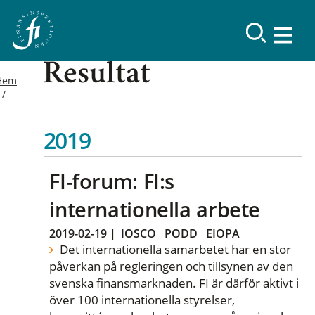
Resultat
Hem
2019
FI-forum: FI:s
internationella arbete
2019-02-19
|
IOSCO
PODD
EIOPA
Det internationella samarbetet har en stor
påverkan på regleringen och tillsynen av den
svenska finansmarknaden. FI är därför aktivt i
över 100 internationella styrelser,