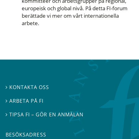
kommittéer och arbetsgrupper på regional,
europeisk och global nivå. På detta FI-forum
berättade vi mer om vårt internationella
arbete.
KONTAKTA OSS

ARBETA PÅ FI

TIPSA FI – GÖR EN ANMÄLAN

BESÖKSADRESS