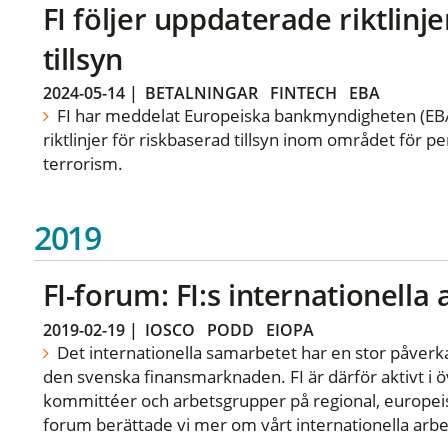
FI följer uppdaterade riktlin
tillsyn
2024-05-14
|
BETALNINGAR
FINTECH
EBA
FI har meddelat Europeiska bankmyndigheten (EBA) a
riktlinjer för riskbaserad tillsyn inom området för p
terrorism.
2019
FI-forum: FI:s internationella
2019-02-19
|
IOSCO
PODD
EIOPA
Det internationella samarbetet har en stor påverka
den svenska finansmarknaden. FI är därför aktivt i öv
kommittéer och arbetsgrupper på regional, europeisk
forum berättade vi mer om vårt internationella arbe