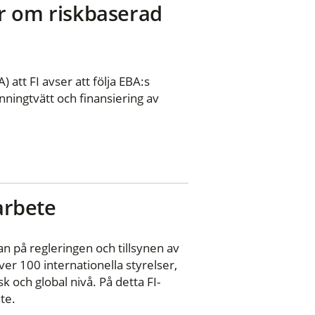
jer om riskbaserad
tt FI avser att följa EBA:s
enningtvätt och finansiering av
 arbete
n på regleringen och tillsynen av
er 100 internationella styrelser,
 och global nivå. På detta FI-
te.