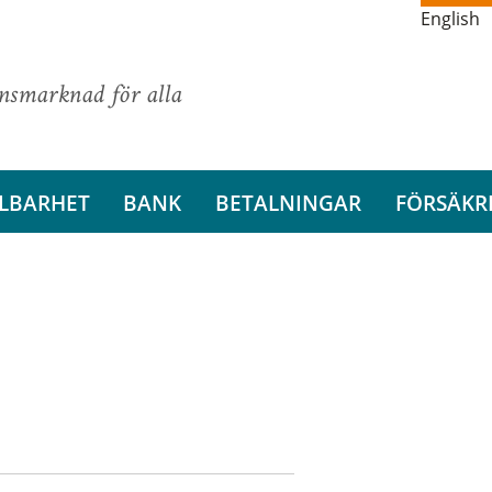
English
ansmarknad för alla
LBARHET
BANK
BETALNINGAR
FÖRSÄKR