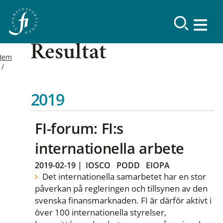
Resultat
Hem
2019
FI-forum: FI:s
internationella arbete
2019-02-19
|
IOSCO
PODD
EIOPA
Det internationella samarbetet har en stor
påverkan på regleringen och tillsynen av den
svenska finansmarknaden. FI är därför aktivt i
över 100 internationella styrelser,