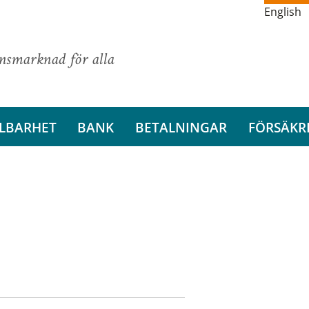
English
ansmarknad för alla
LBARHET
BANK
BETALNINGAR
FÖRSÄKR