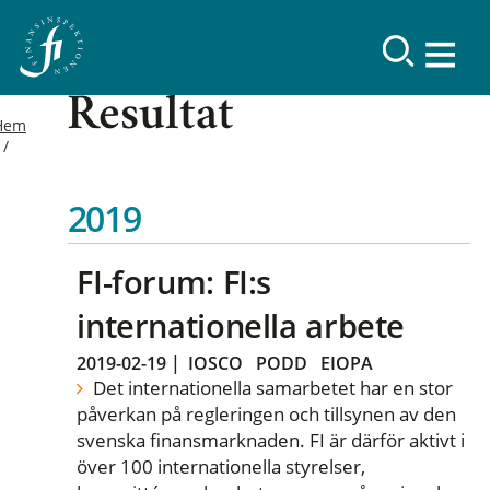
Resultat
Hem
2019
FI-forum: FI:s
internationella arbete
2019-02-19
|
IOSCO
PODD
EIOPA
Det internationella samarbetet har en stor
påverkan på regleringen och tillsynen av den
svenska finansmarknaden. FI är därför aktivt i
över 100 internationella styrelser,