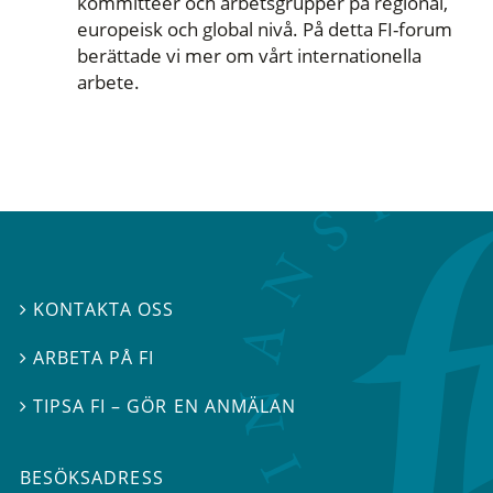
kommittéer och arbetsgrupper på regional,
europeisk och global nivå. På detta FI-forum
berättade vi mer om vårt internationella
arbete.
KONTAKTA OSS

ARBETA PÅ FI

TIPSA FI – GÖR EN ANMÄLAN

BESÖKSADRESS