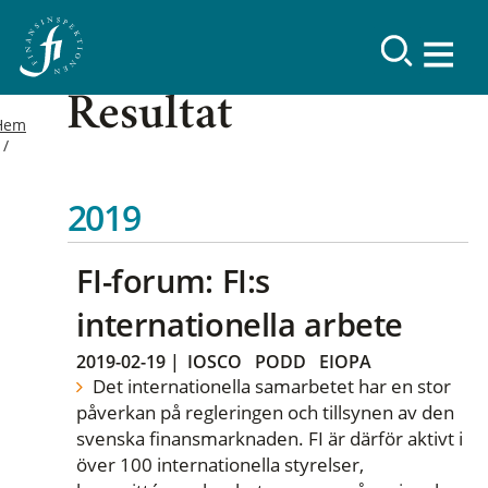
Resultat
Hem
2019
FI-forum: FI:s
internationella arbete
2019-02-19
|
IOSCO
PODD
EIOPA
Det internationella samarbetet har en stor
påverkan på regleringen och tillsynen av den
svenska finansmarknaden. FI är därför aktivt i
över 100 internationella styrelser,