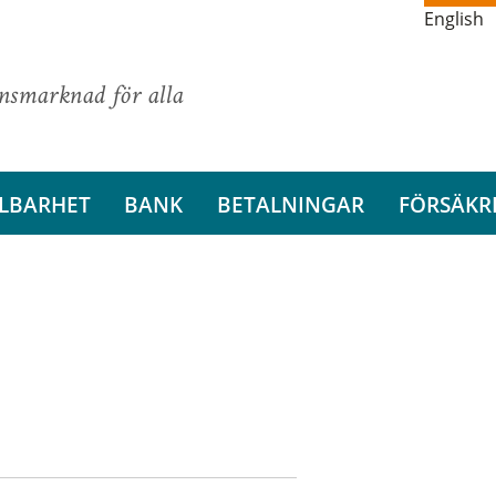
English
ansmarknad för alla
LBARHET
BANK
BETALNINGAR
FÖRSÄKR