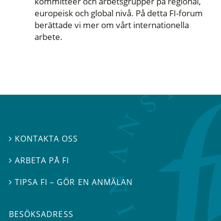
kommittéer och arbetsgrupper på regional,
europeisk och global nivå. På detta FI-forum
berättade vi mer om vårt internationella
arbete.
KONTAKTA OSS

ARBETA PÅ FI

TIPSA FI – GÖR EN ANMÄLAN

BESÖKSADRESS