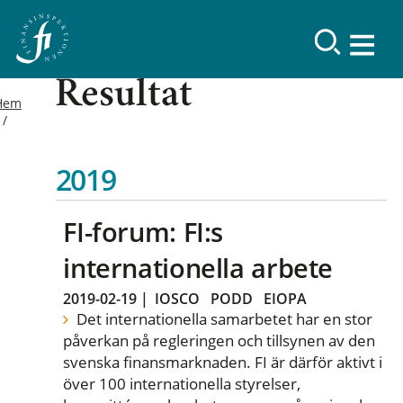
Resultat
Hem
2019
FI-forum: FI:s
internationella arbete
2019-02-19
|
IOSCO
PODD
EIOPA
Det internationella samarbetet har en stor
påverkan på regleringen och tillsynen av den
svenska finansmarknaden. FI är därför aktivt i
över 100 internationella styrelser,