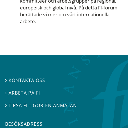
kommittéer och arbetsgrupper på regional,
europeisk och global nivå. På detta FI-forum
berättade vi mer om vårt internationella
arbete.
KONTAKTA OSS

ARBETA PÅ FI

TIPSA FI – GÖR EN ANMÄLAN

BESÖKSADRESS