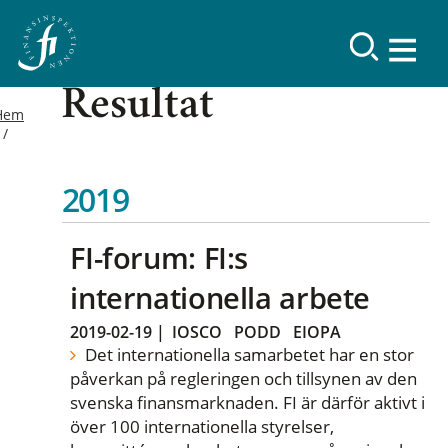
Resultat
Hem
2019
FI-forum: FI:s
internationella arbete
2019-02-19
|
IOSCO
PODD
EIOPA
Det internationella samarbetet har en stor
påverkan på regleringen och tillsynen av den
svenska finansmarknaden. FI är därför aktivt i
över 100 internationella styrelser,