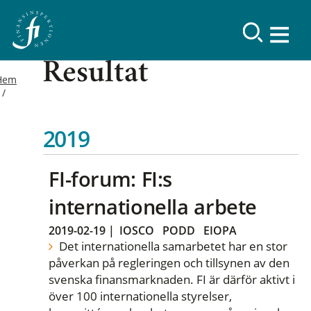
Resultat
Hem
2019
FI-forum: FI:s
internationella arbete
2019-02-19
|
IOSCO
PODD
EIOPA
Det internationella samarbetet har en stor
påverkan på regleringen och tillsynen av den
svenska finansmarknaden. FI är därför aktivt i
över 100 internationella styrelser,