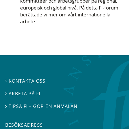
kommittéer och arbetsgrupper på regional,
europeisk och global nivå. På detta FI-forum
berättade vi mer om vårt internationella
arbete.
KONTAKTA OSS

ARBETA PÅ FI

TIPSA FI – GÖR EN ANMÄLAN

BESÖKSADRESS