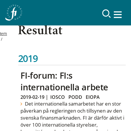
Resultat
Hem
2019
FI-forum: FI:s
internationella arbete
2019-02-19
|
IOSCO
PODD
EIOPA
Det internationella samarbetet har en stor
påverkan på regleringen och tillsynen av den
svenska finansmarknaden. FI är därför aktivt i
över 100 internationella styrelser,