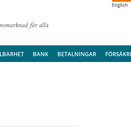
English
ansmarknad för alla
LBARHET
BANK
BETALNINGAR
FÖRSÄKR