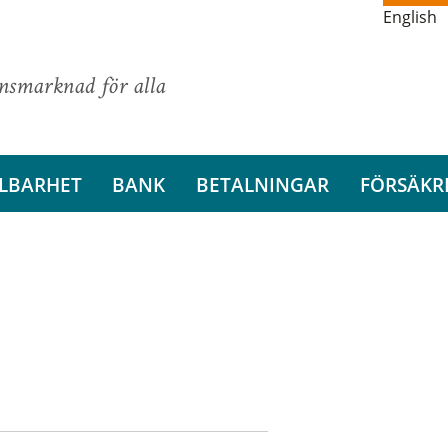
English
ansmarknad för alla
LBARHET
BANK
BETALNINGAR
FÖRSÄKR