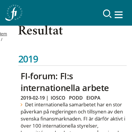
Resultat
Hem
2019
FI-forum: FI:s
internationella arbete
2019-02-19
|
IOSCO
PODD
EIOPA
Det internationella samarbetet har en stor
påverkan på regleringen och tillsynen av den
svenska finansmarknaden. FI är därför aktivt i
över 100 internationella styrelser,