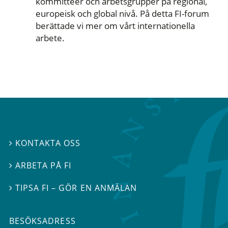
kommittéer och arbetsgrupper på regional,
europeisk och global nivå. På detta FI-forum
berättade vi mer om vårt internationella
arbete.
KONTAKTA OSS

ARBETA PÅ FI

TIPSA FI – GÖR EN ANMÄLAN

BESÖKSADRESS