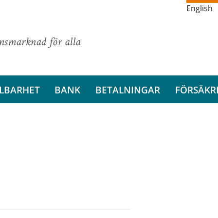
English
ansmarknad för alla
LBARHET
BANK
BETALNINGAR
FÖRSÄKR