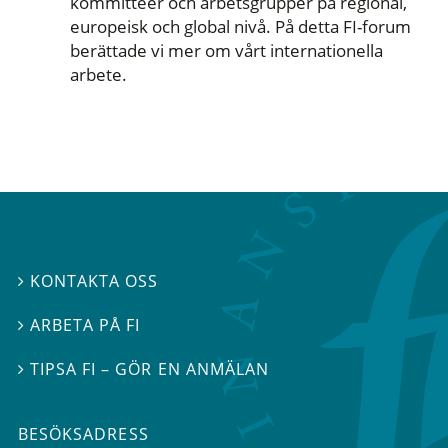
kommittéer och arbetsgrupper på regional,
europeisk och global nivå. På detta FI-forum
berättade vi mer om vårt internationella
arbete.
KONTAKTA OSS

ARBETA PÅ FI

TIPSA FI – GÖR EN ANMÄLAN

BESÖKSADRESS