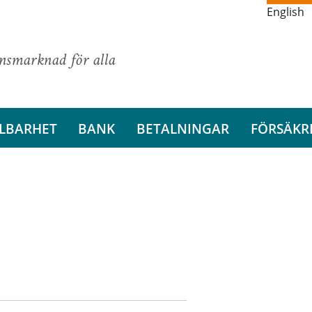
English
ansmarknad för alla
LBARHET
BANK
BETALNINGAR
FÖRSÄKR